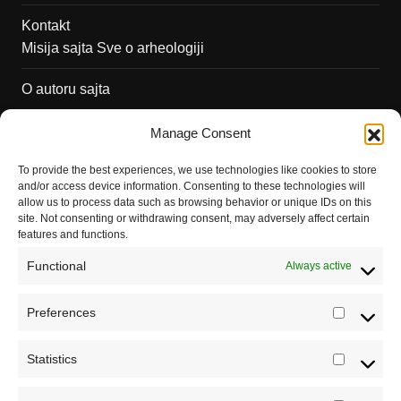
Kontakt
Misija sajta Sve o arheologiji
O autoru sajta
Pravila korišćenja
Manage Consent
Impressum
To provide the best experiences, we use technologies like cookies to store
and/or access device information. Consenting to these technologies will
Saradnja
allow us to process data such as browsing behavior or unique IDs on this
site. Not consenting or withdrawing consent, may adversely affect certain
features and functions.
Functional
Always active
Preferences
Prefere
Statistics
Statistic