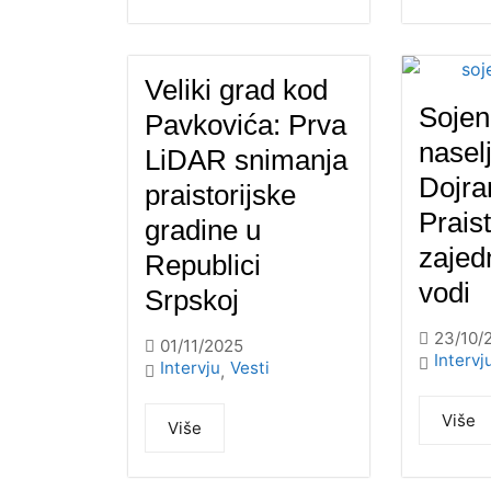
Veliki grad kod
Sojen
Pavkovića: Prva
nasel
LiDAR snimanja
Dojra
praistorijske
Praist
gradine u
zajed
Republici
vodi
Srpskoj
23/10/
01/11/2025
Intervj
Intervju
Vesti
,
Više
Više