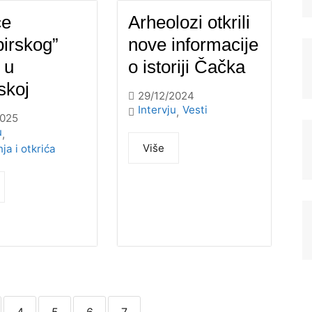
će
Arheolozi otkrili
irskog”
nove informacije
 u
o istoriji Čačka
skoj
29/12/2024
Intervju
Vesti
,
2025
u
,
Više
nja i otkrića