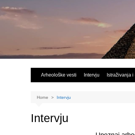
Skip
to
content
Arheološke vesti
Intervju
Istraživanja i
Home
Intervju
Intervju
Upoznaj arheo