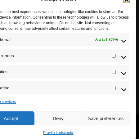
ide the best experiences, we use technologies like cookies to store and/or
device information. Consenting to these technologies will allow us to process
ch as browsing behavior or unique IDs on this site. Not consenting or
wing consent, may adversely affect certain features and functions.
tional
Always active
erences
Preferenc
stics
Statistics
eting
Marketing
 services
Accept
Deny
Save preferences
Pravila korišćenja