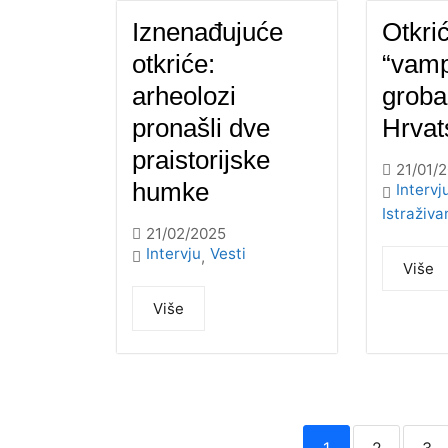
Iznenađujuće
Otkri
otkriće:
“vamp
arheolozi
groba
pronašli dve
Hrvat
praistorijske
21/01/
humke
Intervj
Istraživa
21/02/2025
Intervju
Vesti
,
Više
Više