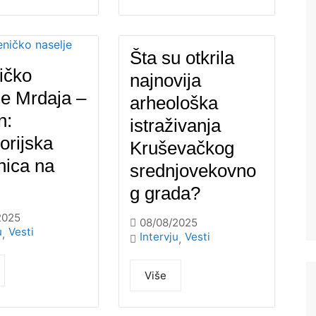
Šta su otkrila
ičko
najnovija
je Mrdaja –
arheološka
n:
istraživanja
orijska
Kruševačkog
nica na
srednjovekovno
g grada?
2025
08/08/2025
u
Vesti
,
Intervju
Vesti
,
Više