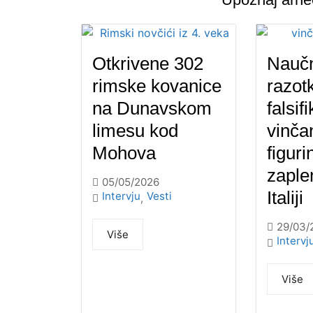
Otkrivene 302
Naučn
rimske kovanice
razotk
na Dunavskom
falsif
limesu kod
vinča
Mohova
figuri
zaple
05/05/2026
Italiji
Intervju
Vesti
,
29/03/
Više
Intervj
Više