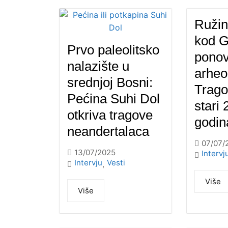
Ružin
kod 
Prvo paleolitsko
ponov
nalazište u
arheo
srednjoj Bosni:
Trago
Pećina Suhi Dol
stari
otkriva tragove
godin
neandertalaca
07/07/
13/07/2025
Intervj
Intervju
Vesti
,
Više
Više