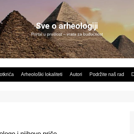
Sve o arheologiji
Portal u prošlost – vrata za budućnost
 otkrića
Arheološki lokaliteti
Autori
Podržite naš rad
D
loge i njihove priče