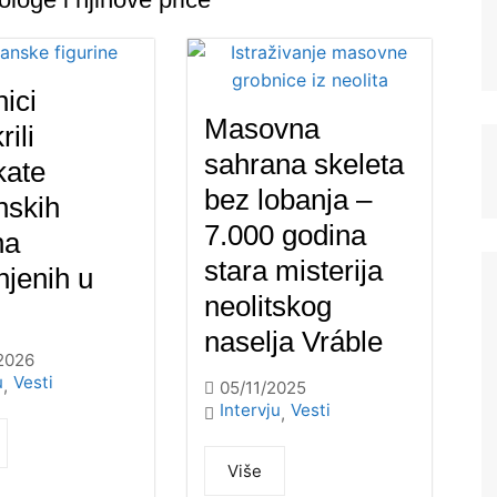
ici
Masovna
rili
sahrana skeleta
ikate
bez lobanja –
nskih
7.000 godina
na
stara misterija
njenih u
neolitskog
naselja Vráble
2026
u
Vesti
,
05/11/2025
Intervju
Vesti
,
Više