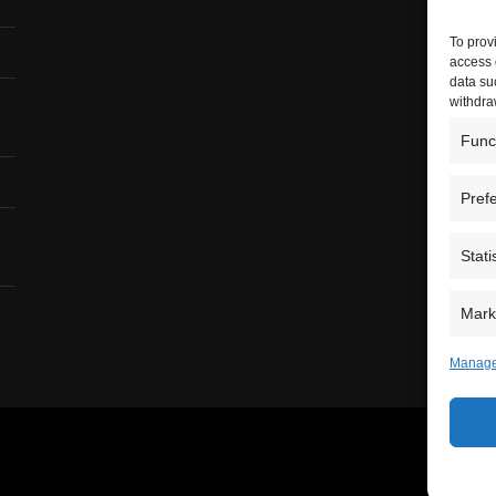
To prov
access 
data su
withdra
Func
Pref
Stati
Mark
Manage