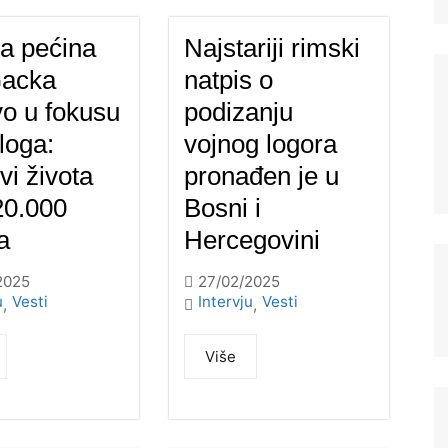
a pećina
Najstariji rimski
Gacka
natpis o
o u fokusu
podizanju
loga:
vojnog logora
vi života
pronađen je u
 20.000
Bosni i
a
Hercegovini
2025
27/02/2025
u
Vesti
Intervju
Vesti
,
,
Više