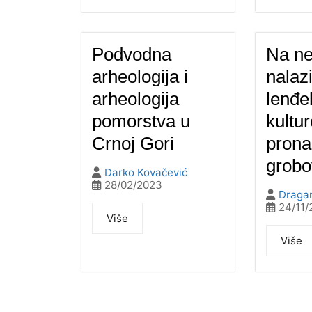
Podvodna
Na ne
arheologija i
nalazi
arheologija
lenđe
pomorstva u
kultur
Crnoj Gori
prona
grobo
Darko Kovačević
28/02/2023
Dragan
24/11/
Više
Više