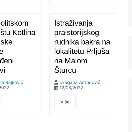
olitskom
Istraživanja
štu Kotlina
praistorijskog
lske
rudnika bakra na
e
lokalitetu Prljuša
đeni
na Malom
vi
Šturcu
a Rajković
Dragana Antonović
2022
12/08/2022
Više