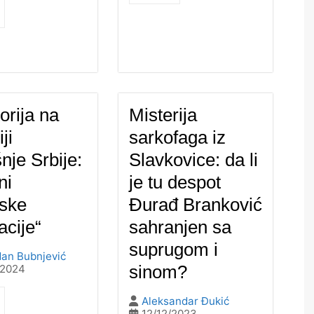
orija na
Misterija
iji
sarkofaga iz
nje Srbije:
Slavkovice: da li
ni
je tu despot
ske
Đurađ Branković
zacije“
sahranjen sa
suprugom i
an Bubnjević
sinom?
/2024
Aleksandar Đukić
12/12/2023