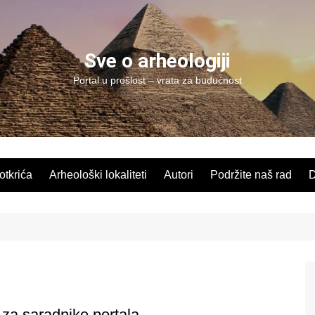
Sve o arheologiji
Portal u prošlost – vrata za budućnost
 otkrića
Arheološki lokaliteti
Autori
Podržite naš rad
D
 za saradnike portala