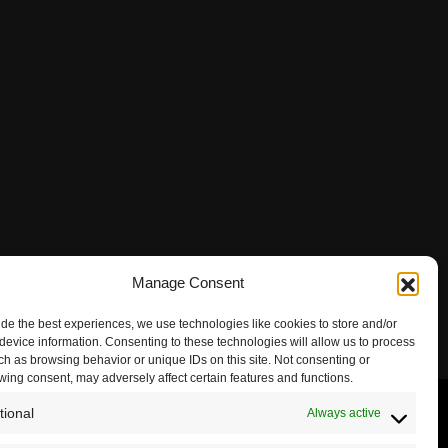
Manage Consent
ide the best experiences, we use technologies like cookies to store and/or
device information. Consenting to these technologies will allow us to process
ch as browsing behavior or unique IDs on this site. Not consenting or
wing consent, may adversely affect certain features and functions.
tional
Always active