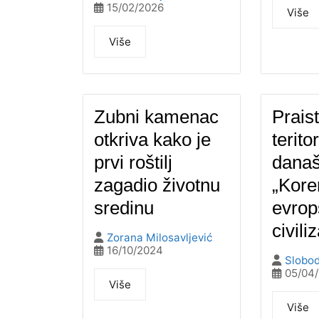
15/02/2026
Više
Više
Zubni kamenac
Praist
otkriva kako je
teritor
prvi roštilj
današ
zagadio životnu
„Kore
sredinu
evrop
civili
Zorana Milosavljević
16/10/2024
Slobod
05/04
Više
Više