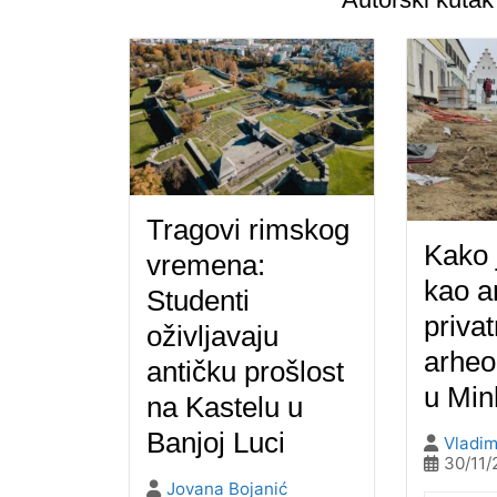
Tragovi rimskog
Kako j
vremena:
kao a
Studenti
privat
oživljavaju
arheo
antičku prošlost
u Mi
na Kastelu u
Banjoj Luci
Vladim
30/11/
Jovana Bojanić