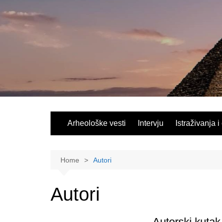
Skip
to
content
Arheološke vesti
Intervju
Istraživanja i
Home
Autori
Autori
Autorski kutak