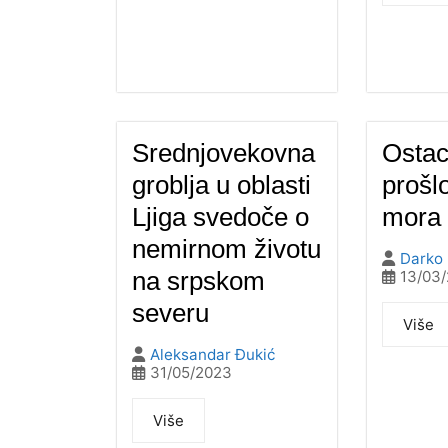
Srednjovekovna
Ostac
groblja u oblasti
prošlo
Ljiga svedoče o
mora
nemirnom životu
Darko 
na srpskom
13/03
severu
Više
Aleksandar Đukić
31/05/2023
Više