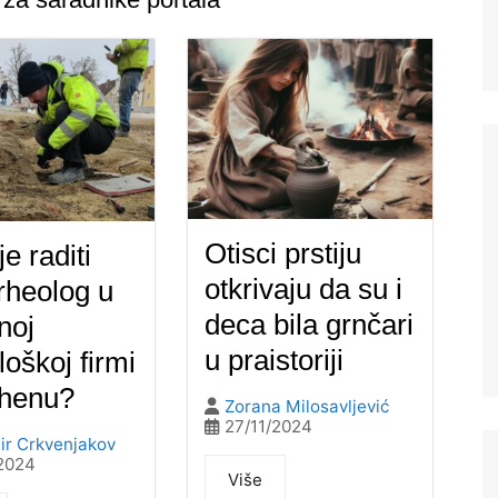
Otisci prstiju
e raditi
otkrivaju da su i
rheolog u
deca bila grnčari
noj
u praistoriji
loškoj firmi
nhenu?
Zorana Milosavljević
27/11/2024
ir Crkvenjakov
2024
Više