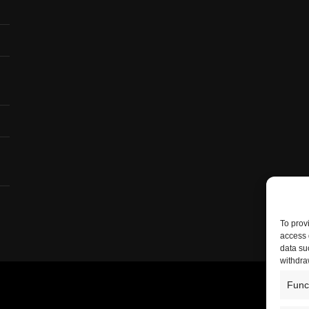
To prov
access 
data su
withdra
Func