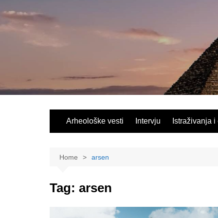
Skip
to
content
Arheološke vesti
Intervju
Istraživanja i
Home
arsen
Tag:
arsen