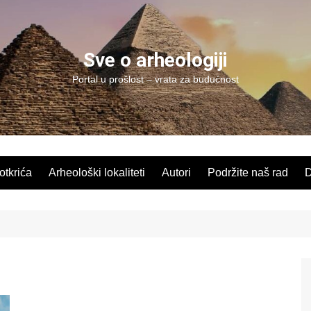
Sve o arheologiji
Portal u prošlost – vrata za budućnost
 otkrića
Arheološki lokaliteti
Autori
Podržite naš rad
D