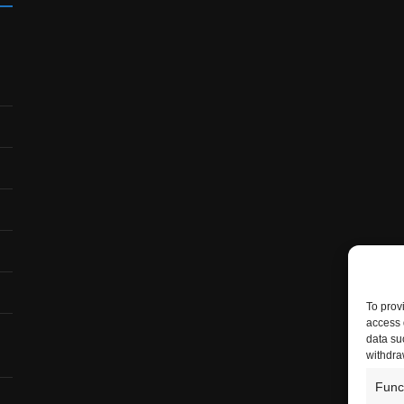
To prov
access 
data su
withdra
Func