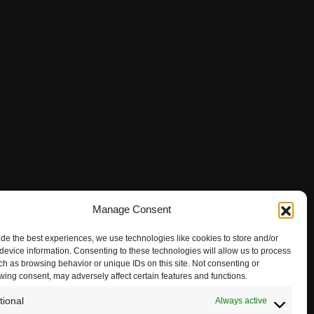
Manage Consent
ide the best experiences, we use technologies like cookies to store and/or
device information. Consenting to these technologies will allow us to process
ch as browsing behavior or unique IDs on this site. Not consenting or
wing consent, may adversely affect certain features and functions.
tional
Always active