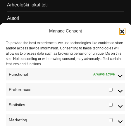
Arheološki lokaliteti
Autori
Manage Consent
Podržite naš rad
To provide the best experiences, we use technologies like cookies to store
Dešavanja
and/or access device information. Consenting to these technologies will
allow us to process data such as browsing behavior or unique IDs on this
Kontakt
site. Not consenting or withdrawing consent, may adversely affect certain
features and functions.
Misija sajta Sve o arheologiji
Functional
Always active
O autoru sajta
Preferences
Prefere
Pravila korišćenja
Impressum
Statistics
Statistic
Saradnja
Marketing
Marketi