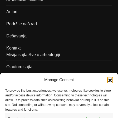
Autori
Podržite naš rad
Dešavanja
Kontakt
Misija sajta Sve o arheologiji
O autoru sajta
Pravila korišćenja
Manage Consent
Impressum
To provide the best experiences, we use technologies like cookies to store
and/or access device information. Consenting to these technologies will
Saradnja
allow us to process data such as browsing behavior or unique IDs on this
site. Not consenting or withdrawing consent, may adversely affect certain
features and functions.