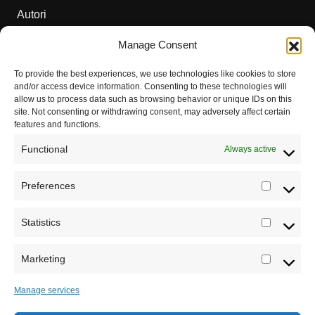
Autori
Manage Consent
Podržite naš rad
To provide the best experiences, we use technologies like cookies to store
Dešavanja
and/or access device information. Consenting to these technologies will
allow us to process data such as browsing behavior or unique IDs on this
Kontakt
site. Not consenting or withdrawing consent, may adversely affect certain
features and functions.
Misija sajta Sve o arheologiji
Functional
Always active
O autoru sajta
Preferences
Prefere
Pravila korišćenja
Impressum
Statistics
Statistic
Saradnja
Marketing
Marketi
Manage services