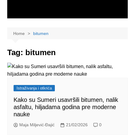
Home
bitumen
Tag:
bitumen
Istraživanja i otkrića
Kako su Sumeri usavršili bitumen, nalik
asfaltu, hiljadama godina pre moderne
nauke
Maja Miljević-Đajić
21/02/2026
0