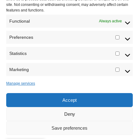
site. Not consenting or withdrawing consent, may adversely affect certain
features and functions.
Functional
Always active
Preferences
Prefere
Statistics
Statistic
Marketing
Marketi
Manage services
Accept
Sva prava zadržava Sve o arheologiji 2019-2026
Deny
Save preferences