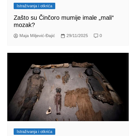
Istraživanja i otkrića
Zašto su Činčoro mumije imale „mali“
mozak?
Maja Miljević-Đajić
29/11/2025
0
Istraživanja i otkrića