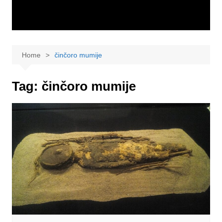
Home
činčoro mumije
Tag:
činčoro mumije