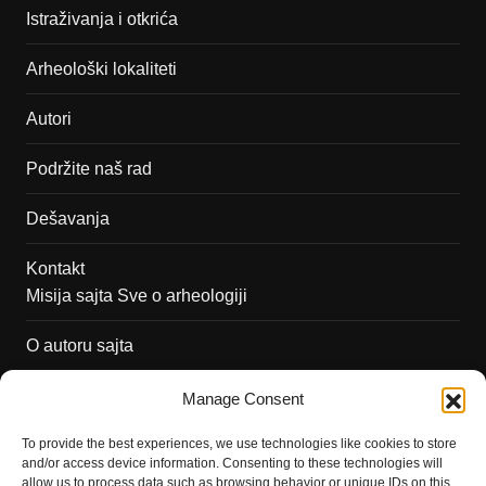
Istraživanja i otkrića
Arheološki lokaliteti
Autori
Podržite naš rad
Dešavanja
Kontakt
Misija sajta Sve o arheologiji
O autoru sajta
Pravila korišćenja
Manage Consent
Impressum
To provide the best experiences, we use technologies like cookies to store
and/or access device information. Consenting to these technologies will
Saradnja
allow us to process data such as browsing behavior or unique IDs on this