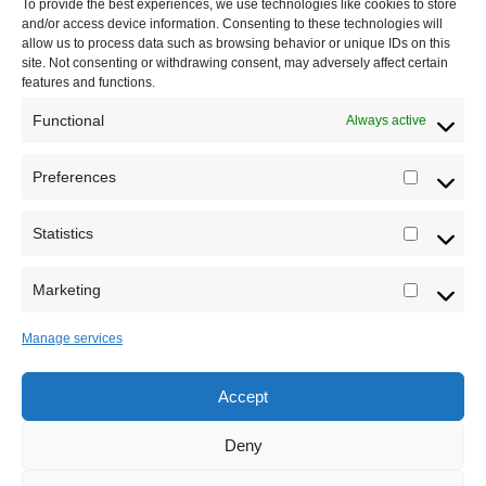
To provide the best experiences, we use technologies like cookies to store
Dešavanja
and/or access device information. Consenting to these technologies will
allow us to process data such as browsing behavior or unique IDs on this
Kontakt
site. Not consenting or withdrawing consent, may adversely affect certain
features and functions.
Misija sajta Sve o arheologiji
Functional
Always active
O autoru sajta
Preferences
Prefere
Pravila korišćenja
Impressum
Statistics
Statistic
Saradnja
Marketing
Marketi
Manage services
Accept
Sva prava zadržava Sve o arheologiji 2019-2026
Deny