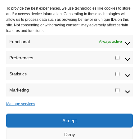
To provide the best experiences, we use technologies like cookies to store
Dešavanja
and/or access device information. Consenting to these technologies will
allow us to process data such as browsing behavior or unique IDs on this
Kontakt
site. Not consenting or withdrawing consent, may adversely affect certain
features and functions.
Misija sajta Sve o arheologiji
Functional
Always active
O autoru sajta
Preferences
Prefere
Pravila korišćenja
Impressum
Statistics
Statistic
Saradnja
Marketing
Marketi
Manage services
Accept
Sva prava zadržava Sve o arheologiji 2019-2026
Deny