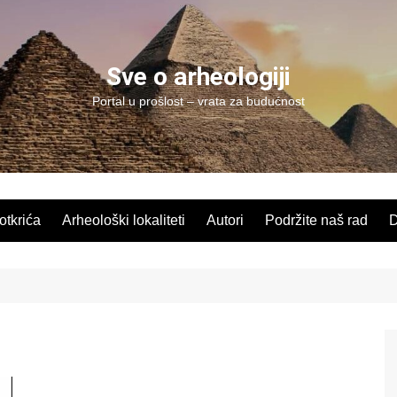
Sve o arheologiji
Portal u prošlost – vrata za budućnost
 otkrića
Arheološki lokaliteti
Autori
Podržite naš rad
D