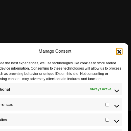
Manage Consent
ide the best experiences, we use technologies like cookies to store and/or
device information. Consenting to these technologies will allow us to process
ch as browsing behavior or unique IDs on this site. Not consenting or
wing consent, may adversely affect certain features and functions.
tional
Always active
erences
Preferenc
stics
Statistics