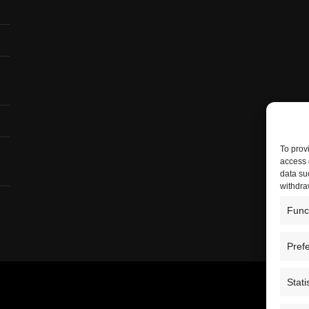
To prov
access 
data su
withdra
Func
Pref
Stati