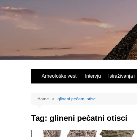
Skip
to
content
Arheološke vesti
Intervju
Istraživanja i
Home
glineni pečatni otisci
Tag:
glineni pečatni otisci