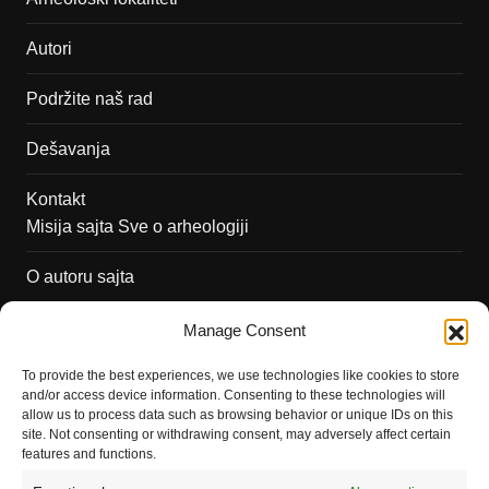
Autori
Podržite naš rad
Dešavanja
Kontakt
Misija sajta Sve o arheologiji
O autoru sajta
Pravila korišćenja
Manage Consent
Impressum
To provide the best experiences, we use technologies like cookies to store
and/or access device information. Consenting to these technologies will
Saradnja
allow us to process data such as browsing behavior or unique IDs on this
site. Not consenting or withdrawing consent, may adversely affect certain
features and functions.