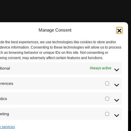
Manage Consent
ide the best experiences, we use technologies like cookies to store and/or
device information. Consenting to these technologies will allow us to process
ch as browsing behavior or unique IDs on this site. Not consenting or
wing consent, may adversely affect certain features and functions.
tional
Always active
erences
Preferenc
stics
Statistics
eting
Marketing
 services