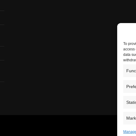
To prov
access 
data su
withdra
Func
Pref
Stati
Mark
Manage