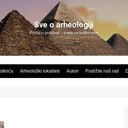
Sve o arheologiji
Portal u prošlost – vrata za budućnost
 otkrića
Arheološki lokaliteti
Autori
Podržite naš rad
D