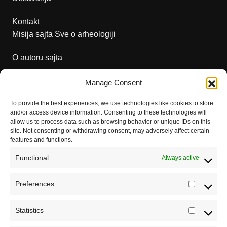
Kontakt
Misija sajta Sve o arheologiji
O autoru sajta
Pravila korišćenja
Manage Consent
Impressum
To provide the best experiences, we use technologies like cookies to store
and/or access device information. Consenting to these technologies will
Saradnja
allow us to process data such as browsing behavior or unique IDs on this
site. Not consenting or withdrawing consent, may adversely affect certain
features and functions.
Functional
Always active
Preferences
Prefere
Statistics
Statistic