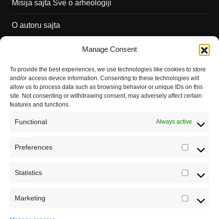
Misija sajta Sve o arheologiji
O autoru sajta
Pravila korišćenja
Manage Consent
Impressum
To provide the best experiences, we use technologies like cookies to store
and/or access device information. Consenting to these technologies will
Saradnja
allow us to process data such as browsing behavior or unique IDs on this
site. Not consenting or withdrawing consent, may adversely affect certain
features and functions.
Functional
Always active
Preferences
Prefere
Statistics
Statistic
Marketing
Marketi