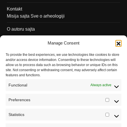
Kontakt
Misija sajta Sve o arheologiji
O autoru sajta
Pravila korišćenja
Manage Consent
Impressum
To provide the best experiences, we use technologies like cookies to store
and/or access device information. Consenting to these technologies will
Saradnja
allow us to process data such as browsing behavior or unique IDs on this
site. Not consenting or withdrawing consent, may adversely affect certain
features and functions.
Functional
Always active
Preferences
Prefere
Statistics
Statistic