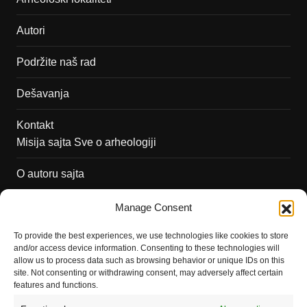
Autori
Podržite naš rad
Dešavanja
Kontakt
Misija sajta Sve o arheologiji
O autoru sajta
Pravila korišćenja
Manage Consent
Impressum
To provide the best experiences, we use technologies like cookies to store
and/or access device information. Consenting to these technologies will
Saradnja
allow us to process data such as browsing behavior or unique IDs on this
site. Not consenting or withdrawing consent, may adversely affect certain
features and functions.