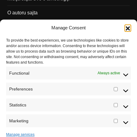
O autoru sajta
Pravila korišćenja
Manage Consent
Impressum
To provide the best experiences, we use technologies like cookies to store
and/or access device information. Consenting to these technologies will
Saradnja
allow us to process data such as browsing behavior or unique IDs on this
site. Not consenting or withdrawing consent, may adversely affect certain
features and functions.
Functional
Always active
Preferences
Prefere
Statistics
Statistic
Marketing
Marketi
Manage services