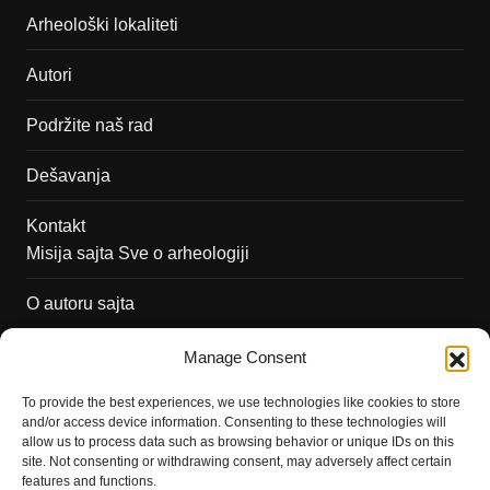
Arheološki lokaliteti
Autori
Podržite naš rad
Dešavanja
Kontakt
Misija sajta Sve o arheologiji
O autoru sajta
Pravila korišćenja
Manage Consent
Impressum
To provide the best experiences, we use technologies like cookies to store
and/or access device information. Consenting to these technologies will
Saradnja
allow us to process data such as browsing behavior or unique IDs on this
site. Not consenting or withdrawing consent, may adversely affect certain
features and functions.