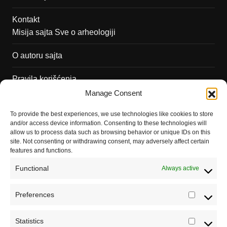
Kontakt
Misija sajta Sve o arheologiji
O autoru sajta
Pravila korišćenja
Impressum
Manage Consent
Saradnja
To provide the best experiences, we use technologies like cookies to store
and/or access device information. Consenting to these technologies will
allow us to process data such as browsing behavior or unique IDs on this
site. Not consenting or withdrawing consent, may adversely affect certain
features and functions.
Functional
Always active
Preferences
Prefere
Statistics
Statistic