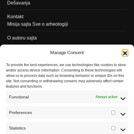
Dešavanja
Kontakt
Misija sajta Sve o arheologiji
O autoru sajta
Pravila korišćenja
Manage Consent
Impressum
To provide the best experiences, we use technologies like cookies to store
and/or access device information. Consenting to these technologies will
Saradnja
allow us to process data such as browsing behavior or unique IDs on this
site. Not consenting or withdrawing consent, may adversely affect certain
features and functions.
Functional
Always active
Preferences
Prefere
Statistics
Statistic