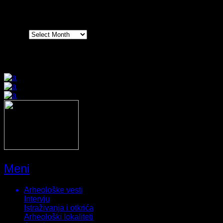
Arhiva
Arhiva
Prijatelji sajta
Meni
Arheološke vesti
Intervju
Istraživanja i otkrića
Arheološki lokaliteti