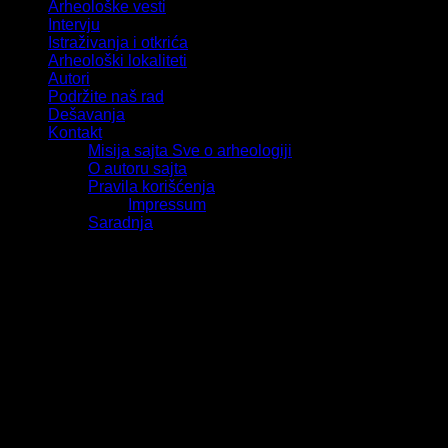
Arheološke vesti
Intervju
Istraživanja i otkrića
Arheološki lokaliteti
Autori
Podržite naš rad
Dešavanja
Kontakt
Misija sajta Sve o arheologiji
O autoru sajta
Pravila korišćenja
Impressum
Saradnja