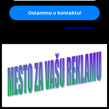
Ne šaljemo spamove! Pročitajte naša
pravila korišćenja
za
više informacija.