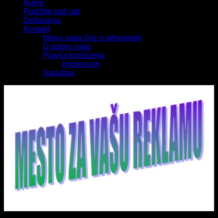
Autori
Podržite naš rad
Dešavanja
Kontakt
Misija sajta Sve o arheologiji
O autoru sajta
Pravila korišćenja
Impressum
Saradnja