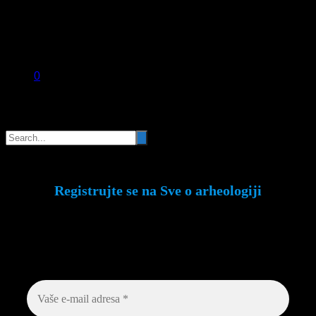
0
Pretraga
Registrujte se na Sve o arheologiji
Budite u toku!
Prijavite se na našu mejl listu i
svake srede u 12h saznajte najnovije vesti iz
sveta arheologije