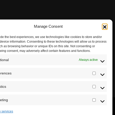
Manage Consent
ide the best experiences, we use technologies like cookies to store and/or
device information. Consenting to these technologies will allow us to process
ch as browsing behavior or unique IDs on this site. Not consenting or
wing consent, may adversely affect certain features and functions.
tional
Always active
erences
Preferenc
stics
Statistics
eting
Marketing
 services