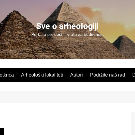
Sve o arheologiji
Portal u prošlost – vrata za budućnost
 otkrića
Arheološki lokaliteti
Autori
Podržite naš rad
D