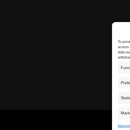
To prov
access 
data su
withdra
Func
Pref
Stati
Mark
Manage