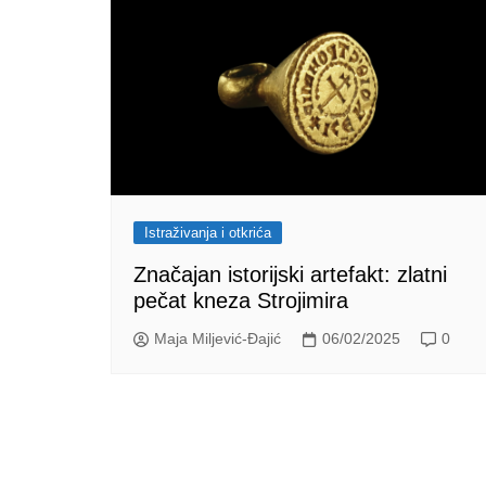
Istraživanja i otkrića
Značajan istorijski artefakt: zlatni
pečat kneza Strojimira
Maja Miljević-Đajić
06/02/2025
0