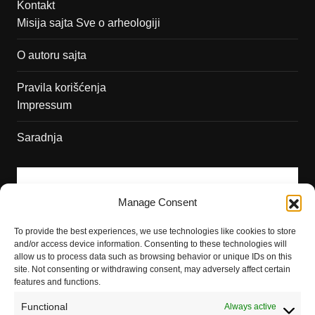
Kontakt
Misija sajta Sve o arheologiji
O autoru sajta
Pravila korišćenja
Impressum
Saradnja
Manage Consent
To provide the best experiences, we use technologies like cookies to store
and/or access device information. Consenting to these technologies will
allow us to process data such as browsing behavior or unique IDs on this
site. Not consenting or withdrawing consent, may adversely affect certain
features and functions.
Functional
Always active