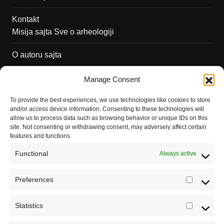
Kontakt
Misija sajta Sve o arheologiji
O autoru sajta
Pravila korišćenja
Manage Consent
Impressum
To provide the best experiences, we use technologies like cookies to store
and/or access device information. Consenting to these technologies will
Saradnja
allow us to process data such as browsing behavior or unique IDs on this
site. Not consenting or withdrawing consent, may adversely affect certain
features and functions.
Functional
Always active
Preferences
Prefere
Statistics
Statistic