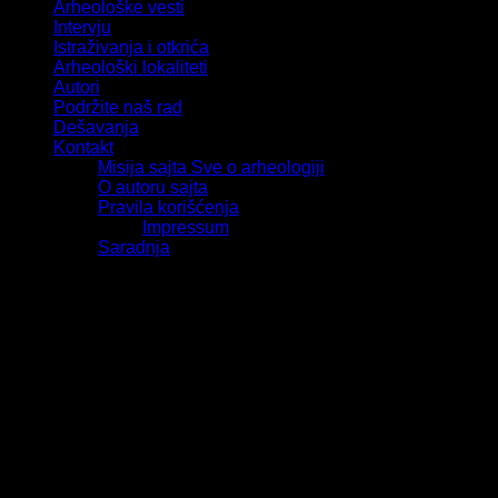
Arheološke vesti
Intervju
Istraživanja i otkrića
Arheološki lokaliteti
Autori
Podržite naš rad
Dešavanja
Kontakt
Misija sajta Sve o arheologiji
O autoru sajta
Pravila korišćenja
Impressum
Saradnja