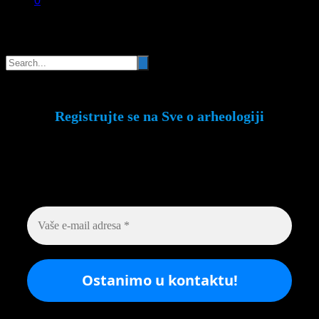
0
Pretraga
Registrujte se na Sve o arheologiji
Budite u toku!
Prijavite se na našu mejl listu i
svake srede u 12h saznajte najnovije vesti iz
sveta arheologije