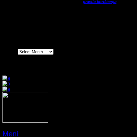
Ne šaljemo spamove! Pročitajte naša
pravila korišćenja
za
više informacija.
Arhiva
Arhiva
Prijatelji sajta
Meni