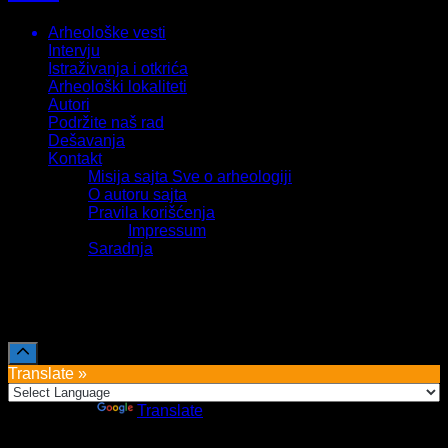
Arheološke vesti
Intervju
Istraživanja i otkrića
Arheološki lokaliteti
Autori
Podržite naš rad
Dešavanja
Kontakt
Misija sajta Sve o arheologiji
O autoru sajta
Pravila korišćenja
Impressum
Saradnja
Sva prava zadržava Sve o arheologiji 2019-2026
Translate »
Powered by
Translate