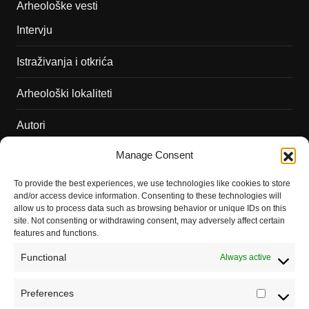
Arheološke vesti
Intervju
Istraživanja i otkrića
Arheološki lokaliteti
Autori
Manage Consent
Podržite naš rad
To provide the best experiences, we use technologies like cookies to store
Dešavanja
and/or access device information. Consenting to these technologies will
allow us to process data such as browsing behavior or unique IDs on this
Kontakt
site. Not consenting or withdrawing consent, may adversely affect certain
features and functions.
Misija sajta Sve o arheologiji
Functional
Always active
O autoru sajta
Preferences
Prefere
Pravila korišćenja