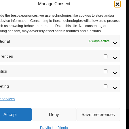
Manage Consent
ide the best experiences, we use technologies like cookies to store and/or
device information. Consenting to these technologies will allow us to process
ch as browsing behavior or unique IDs on this site. Not consenting or
wing consent, may adversely affect certain features and functions.
tional
Always active
erences
Preferenc
stics
Statistics
eting
Marketing
 services
Accept
Deny
Save preferences
Pravila korišćenja