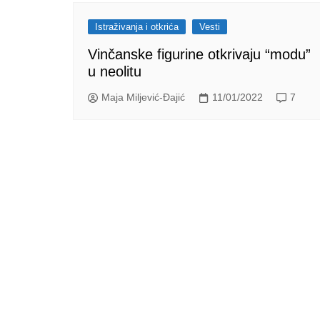
Istraživanja i otkrića
Vesti
Vinčanske figurine otkrivaju “modu”
u neolitu
Maja Miljević-Đajić
11/01/2022
7