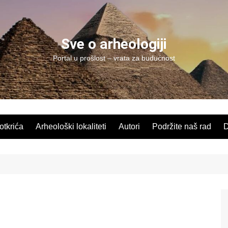
Sve o arheologiji
Portal u prošlost – vrata za budućnost
 otkrića
Arheološki lokaliteti
Autori
Podržite naš rad
D