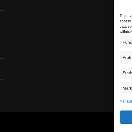
To prov
access 
data su
withdra
Func
Pref
Stati
Mark
Manage