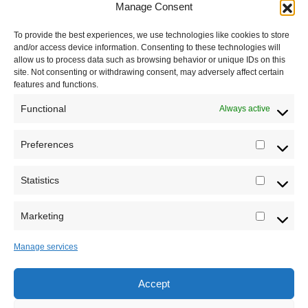
Manage Consent
Podržite naš rad
To provide the best experiences, we use technologies like cookies to store
Dešavanja
and/or access device information. Consenting to these technologies will
allow us to process data such as browsing behavior or unique IDs on this
Kontakt
site. Not consenting or withdrawing consent, may adversely affect certain
features and functions.
Misija sajta Sve o arheologiji
Functional
Always active
O autoru sajta
Preferences
Prefere
Pravila korišćenja
Impressum
Statistics
Statistic
Saradnja
Marketing
Marketi
Manage services
Accept
Sva prava zadržava Sve o arheologiji 2019-2026