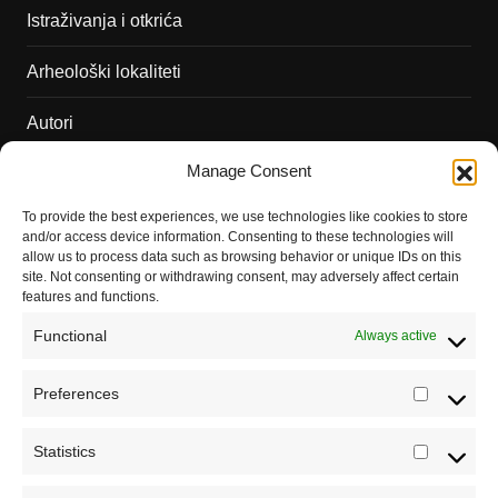
Istraživanja i otkrića
Arheološki lokaliteti
Autori
Manage Consent
Podržite naš rad
To provide the best experiences, we use technologies like cookies to store
Dešavanja
and/or access device information. Consenting to these technologies will
allow us to process data such as browsing behavior or unique IDs on this
Kontakt
site. Not consenting or withdrawing consent, may adversely affect certain
features and functions.
Misija sajta Sve o arheologiji
Functional
Always active
O autoru sajta
Preferences
Prefere
Pravila korišćenja
Impressum
Statistics
Statistic
Saradnja