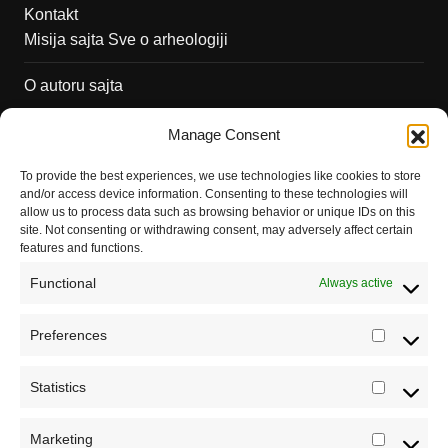
Kontakt
Misija sajta Sve o arheologiji
O autoru sajta
Pravila korišćenja
Manage Consent
Impressum
To provide the best experiences, we use technologies like cookies to store
and/or access device information. Consenting to these technologies will
Saradnja
allow us to process data such as browsing behavior or unique IDs on this
site. Not consenting or withdrawing consent, may adversely affect certain
features and functions.
Functional
Always active
Preferences
Prefere
Statistics
Statistic
Marketing
Marketi