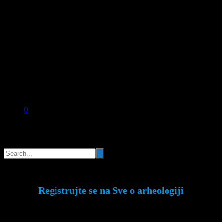
0
Pretraga
Registrujte se na Sve o arheologiji
Budite u toku!
Prijavite se na našu mejl listu i