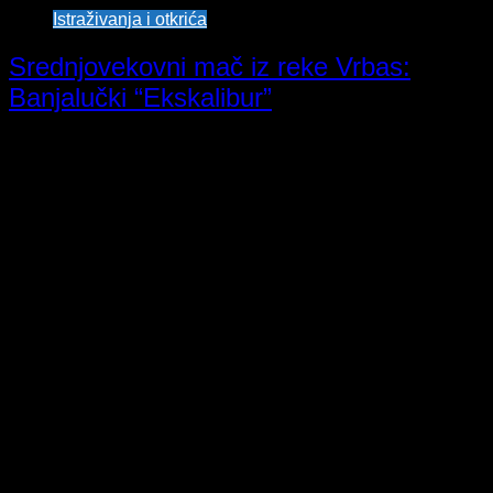
Istraživanja i otkrića
Srednjovekovni mač iz reke Vrbas:
Banjalučki “Ekskalibur”