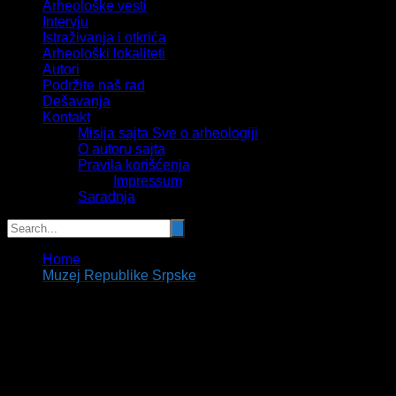
Arheološke vesti
Intervju
Istraživanja i otkrića
Arheološki lokaliteti
Autori
Podržite naš rad
Dešavanja
Kontakt
Misija sajta Sve o arheologiji
O autoru sajta
Pravila korišćenja
Impressum
Saradnja
Home
Muzej Republike Srpske