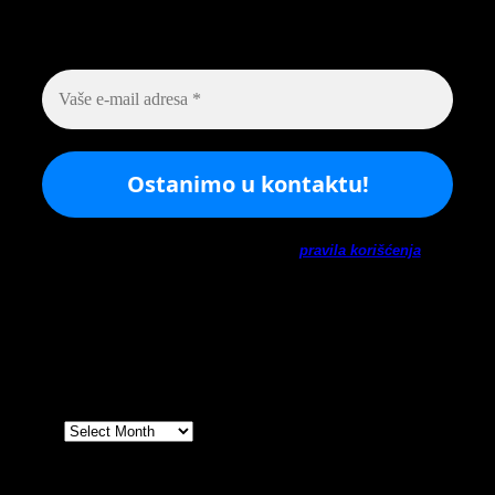
svake srede u 12h saznajte najnovije vesti iz
sveta arheologije
Ne šaljemo spamove! Pročitajte naša
pravila korišćenja
za
više informacija.
Arhiva
Arhiva
Prijatelji sajta