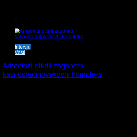
0
Intervju
Vesti
Arheolozi otkrili zagonetni
kasnosrednjovekovni kompleks