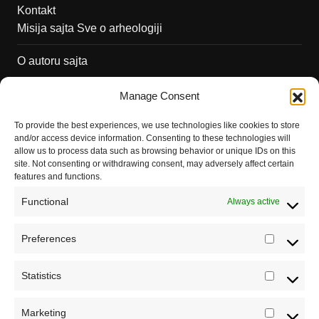
Kontakt
Misija sajta Sve o arheologiji
O autoru sajta
Pravila korišćenja
Manage Consent
Impressum
To provide the best experiences, we use technologies like cookies to store
and/or access device information. Consenting to these technologies will
Saradnja
allow us to process data such as browsing behavior or unique IDs on this
site. Not consenting or withdrawing consent, may adversely affect certain
features and functions.
Functional
Always active
Preferences
Prefere
Statistics
Statistic
Marketing
Marketi