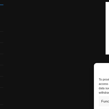
To prov
access 
data su
withdra
Func