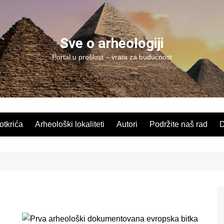
Sve o arheologiji
Portal u prošlost – vrata za budućnost
 otkrića
Arheološki lokaliteti
Autori
Podržite naš rad
D