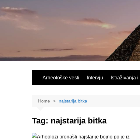
Skip
to
content
Arheološke vesti
Intervju
Istraživanja i
Home
najstarija bitka
Tag:
najstarija bitka