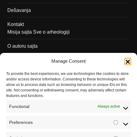
Dešavanja
Kontakt
Misija sajta Sve o arheologiji
O autoru sajta
Pravila korišćenja
Manage Consent
Impressum
To provide the best experiences, we use technologies like cookies to store
and/or access device information. Consenting to these technologies will
Saradnja
allow us to process data such as browsing behavior or unique IDs on this
site. Not consenting or withdrawing consent, may adversely affect certain
features and functions.
Functional
Always active
Preferences
Prefere