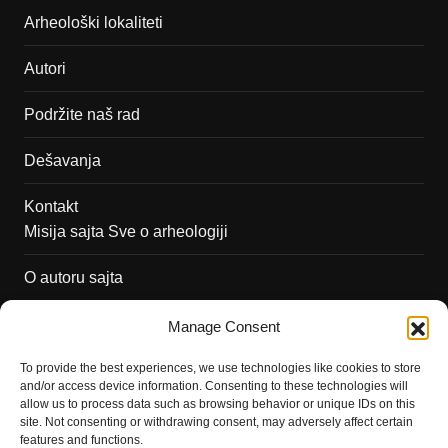
Arheološki lokaliteti
Autori
Podržite naš rad
Dešavanja
Kontakt
Misija sajta Sve o arheologiji
O autoru sajta
Pravila korišćenja
Manage Consent
Impressum
To provide the best experiences, we use technologies like cookies to store
and/or access device information. Consenting to these technologies will
Saradnja
allow us to process data such as browsing behavior or unique IDs on this
site. Not consenting or withdrawing consent, may adversely affect certain
features and functions.