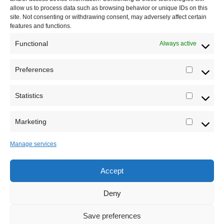
allow us to process data such as browsing behavior or unique IDs on this
Kontakt
site. Not consenting or withdrawing consent, may adversely affect certain
features and functions.
Misija sajta Sve o arheologiji
Functional
Always active
O autoru sajta
Preferences
Prefere
Pravila korišćenja
Impressum
Statistics
Statistic
Saradnja
Marketing
Marketi
Manage services
Accept
Sva prava zadržava Sve o arheologiji 2019-2026
Deny
Save preferences