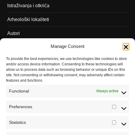
Istraživanja i otkrića
Arheološki lokaliteti
Autori
Manage Consent
Podržite naš rad
To provide the best experiences, we use technologies like cookies to store
Dešavanja
and/or access device information. Consenting to these technologies will
allow us to process data such as browsing behavior or unique IDs on this
Kontakt
site. Not consenting or withdrawing consent, may adversely affect certain
features and functions.
Misija sajta Sve o arheologiji
Functional
Always active
O autoru sajta
Preferences
Prefere
Pravila korišćenja
Impressum
Statistics
Statistic
Saradnja