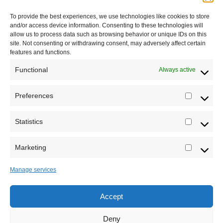
Impressum
To provide the best experiences, we use technologies like cookies to store
and/or access device information. Consenting to these technologies will
Saradnja
allow us to process data such as browsing behavior or unique IDs on this
site. Not consenting or withdrawing consent, may adversely affect certain
features and functions.
Functional
Always active
Preferences
Prefere
Statistics
Statistic
Marketing
Marketi
Manage services
Accept
Sva prava zadržava Sve o arheologiji 2019-2026
Deny