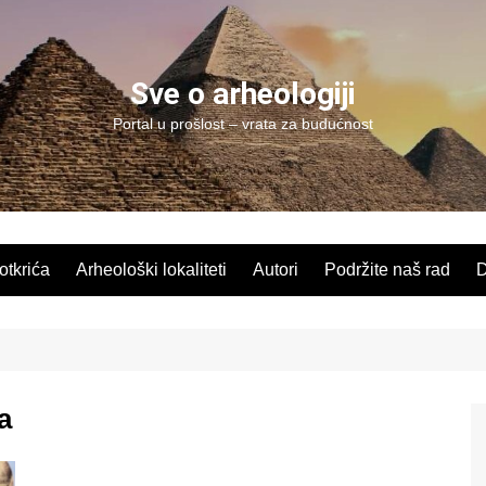
Sve o arheologiji
Portal u prošlost – vrata za budućnost
 otkrića
Arheološki lokaliteti
Autori
Podržite naš rad
D
a