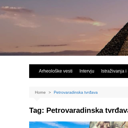
Skip
to
content
Arheološke vesti
Intervju
Istraživanja i
Home
Petrovaradinska tvrđava
Tag:
Petrovaradinska tvrđav