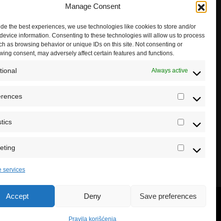
Manage Consent
ide the best experiences, we use technologies like cookies to store and/or
device information. Consenting to these technologies will allow us to process
ch as browsing behavior or unique IDs on this site. Not consenting or
wing consent, may adversely affect certain features and functions.
tional
Always active
erences
Preferenc
stics
Statistics
eting
Marketing
 services
Accept
Deny
Save preferences
Pravila korišćenja