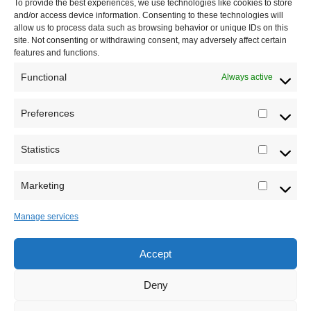
To provide the best experiences, we use technologies like cookies to store
Dešavanja
and/or access device information. Consenting to these technologies will
allow us to process data such as browsing behavior or unique IDs on this
Kontakt
site. Not consenting or withdrawing consent, may adversely affect certain
features and functions.
Misija sajta Sve o arheologiji
Functional
Always active
O autoru sajta
Preferences
Prefere
Pravila korišćenja
Impressum
Statistics
Statistic
Saradnja
Marketing
Marketi
Manage services
Accept
Sva prava zadržava Sve o arheologiji 2019-2026
Deny