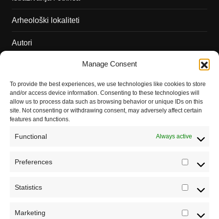
Arheološki lokaliteti
Autori
Manage Consent
Podržite naš rad
To provide the best experiences, we use technologies like cookies to store
Dešavanja
and/or access device information. Consenting to these technologies will
allow us to process data such as browsing behavior or unique IDs on this
Kontakt
site. Not consenting or withdrawing consent, may adversely affect certain
features and functions.
Misija sajta Sve o arheologiji
Functional
Always active
O autoru sajta
Preferences
Prefere
Pravila korišćenja
Impressum
Statistics
Statistic
Saradnja
Marketing
Marketi