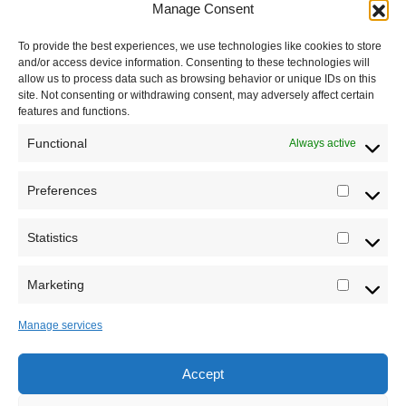
Manage Consent
Podržite naš rad
To provide the best experiences, we use technologies like cookies to store
Dešavanja
and/or access device information. Consenting to these technologies will
allow us to process data such as browsing behavior or unique IDs on this
Kontakt
site. Not consenting or withdrawing consent, may adversely affect certain
features and functions.
Misija sajta Sve o arheologiji
Functional
Always active
O autoru sajta
Preferences
Prefere
Pravila korišćenja
Impressum
Statistics
Statistic
Saradnja
Marketing
Marketi
Manage services
Accept
Sva prava zadržava Sve o arheologiji 2019-2026