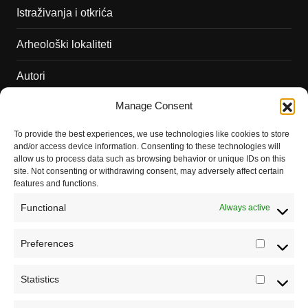
Istraživanja i otkrića
Arheološki lokaliteti
Autori
Manage Consent
Podržite naš rad
To provide the best experiences, we use technologies like cookies to store
Dešavanja
and/or access device information. Consenting to these technologies will
allow us to process data such as browsing behavior or unique IDs on this
Kontakt
site. Not consenting or withdrawing consent, may adversely affect certain
features and functions.
Misija sajta Sve o arheologiji
Functional
Always active
O autoru sajta
Preferences
Prefere
Pravila korišćenja
Impressum
Statistics
Statistic
Saradnja