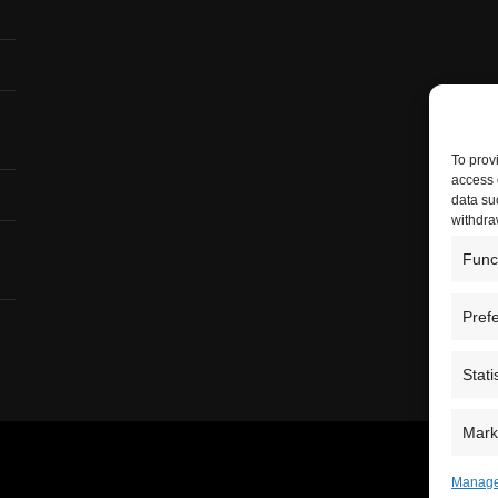
To prov
access 
data su
withdra
Func
Pref
Stati
Mark
Manage