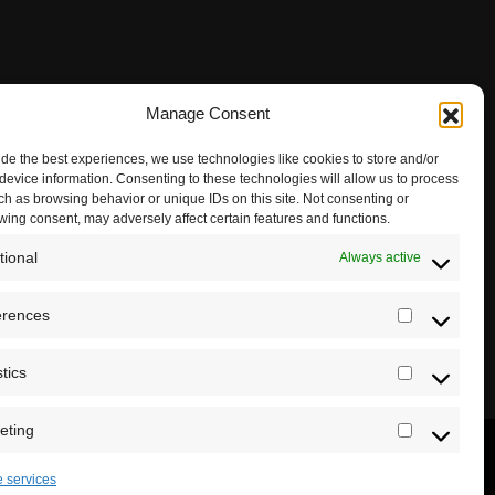
Manage Consent
ide the best experiences, we use technologies like cookies to store and/or
device information. Consenting to these technologies will allow us to process
ch as browsing behavior or unique IDs on this site. Not consenting or
wing consent, may adversely affect certain features and functions.
tional
Always active
erences
Preferenc
stics
Statistics
eting
Marketing
 services