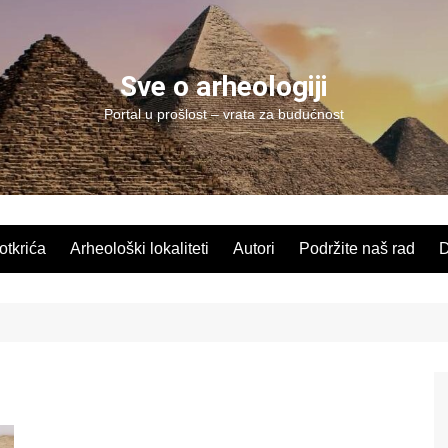
Sve o arheologiji
Portal u prošlost – vrata za budućnost
 otkrića
Arheološki lokaliteti
Autori
Podržite naš rad
D