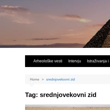
Skip
to
content
Arheološke vesti
Intervju
Istraživanja i
Home
srednjovekovni zid
Tag:
srednjovekovni zid