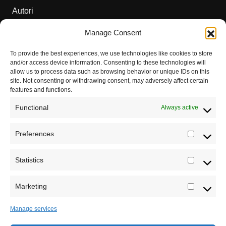
Autori
Manage Consent
Podržite naš rad
To provide the best experiences, we use technologies like cookies to store
Dešavanja
and/or access device information. Consenting to these technologies will
allow us to process data such as browsing behavior or unique IDs on this
Kontakt
site. Not consenting or withdrawing consent, may adversely affect certain
features and functions.
Misija sajta Sve o arheologiji
Functional
Always active
O autoru sajta
Preferences
Prefere
Pravila korišćenja
Impressum
Statistics
Statistic
Saradnja
Marketing
Marketi
Manage services