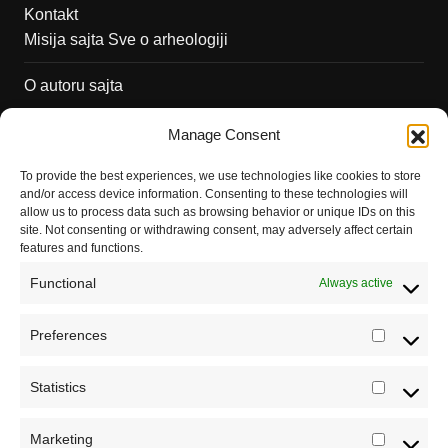
Kontakt
Misija sajta Sve o arheologiji
O autoru sajta
Pravila korišćenja
Manage Consent
Impressum
To provide the best experiences, we use technologies like cookies to store
and/or access device information. Consenting to these technologies will
Saradnja
allow us to process data such as browsing behavior or unique IDs on this
site. Not consenting or withdrawing consent, may adversely affect certain
features and functions.
Functional
Always active
Preferences
Prefere
Statistics
Statistic
Marketing
Marketi