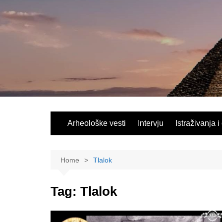
Skip
to
content
Arheološke vesti
Intervju
Istraživanja i
Home
Tlalok
Tag:
Tlalok