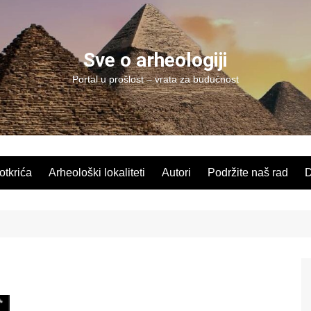
Sve o arheologiji
Portal u prošlost – vrata za budućnost
 otkrića
Arheološki lokaliteti
Autori
Podržite naš rad
D