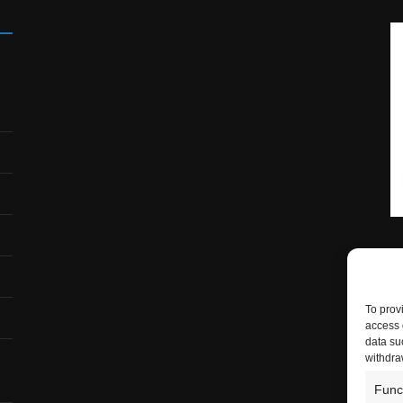
To prov
access 
data su
withdra
Func