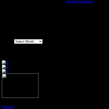
Ne šaljemo spamove! Pročitajte naša
pravila korišćenja
za
više informacija.
Arhiva
Arhiva
Prijatelji sajta
Meni