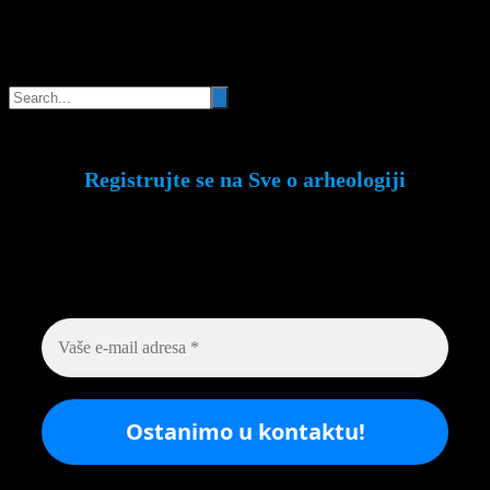
Pretraga
Registrujte se na Sve o arheologiji
Budite u toku!
Prijavite se na našu mejl listu i
svake srede u 12h saznajte najnovije vesti iz
sveta arheologije