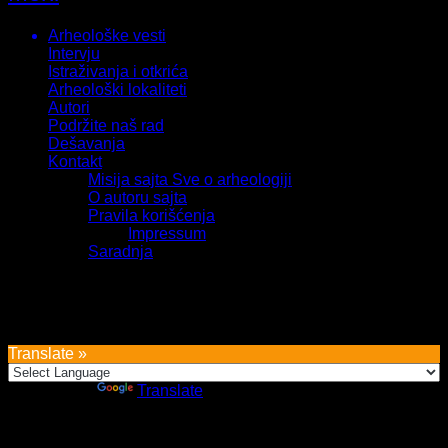
Arheološke vesti
Intervju
Istraživanja i otkrića
Arheološki lokaliteti
Autori
Podržite naš rad
Dešavanja
Kontakt
Misija sajta Sve o arheologiji
O autoru sajta
Pravila korišćenja
Impressum
Saradnja
Sva prava zadržava Sve o arheologiji 2019-2026
Translate »
Powered by
Translate