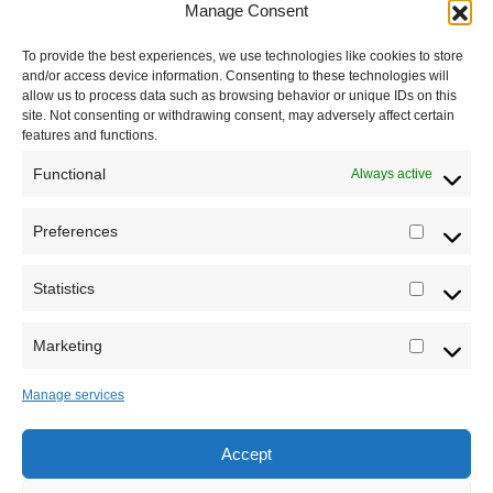
Manage Consent
Podržite naš rad
To provide the best experiences, we use technologies like cookies to store
Dešavanja
and/or access device information. Consenting to these technologies will
allow us to process data such as browsing behavior or unique IDs on this
Kontakt
site. Not consenting or withdrawing consent, may adversely affect certain
features and functions.
Misija sajta Sve o arheologiji
Functional
Always active
O autoru sajta
Preferences
Prefere
Pravila korišćenja
Impressum
Statistics
Statistic
Saradnja
Marketing
Marketi
Manage services
Accept
Sva prava zadržava Sve o arheologiji 2019-2026